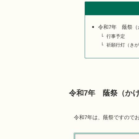
令和7年 蔭祭（
行事予定
祈願行灯（きが
令和7年 蔭祭（か
令和7年は、蔭祭ですので