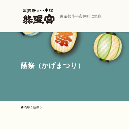
東京都小平市仲町に鎮座
蔭祭（かげまつり）
表紙
蔭祭